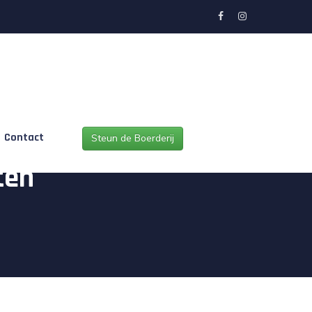
Contact
Steun de Boerderij
ten