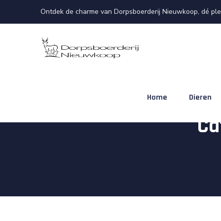
Ontdek de charme van Dorpsboerderij Nieuwkoop, dé plek
Home
Dieren
Ca