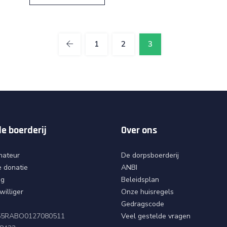
1
2
3
e boerderij
Over ons
nateur
De dorpsboerderij
 donatie
ANBI
ng
Beleidsplan
williger
Onze huisregels
Gedragscode
L55RABO0127080511
Veel gestelde vragen