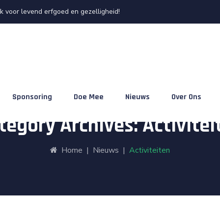
 voor levend erfgoed en gezelligheid!
Sponsoring
Doe Mee
Nieuws
Over Ons
tegory Archives:
Activitei
Home
|
Nieuws
|
Activiteiten