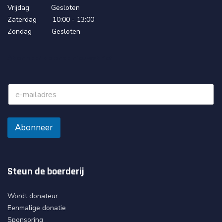
Vrijdag Gesloten
Zaterdag 10:00 - 13:00
Zondag Gesloten
Abonneer op onze nieuwsbrief
A
b
o
n
n
Abonneer
e
e
r
j
Steun de boerderij
e
n
u
Wordt donateur
o
Eenmalige donatie
p
o
Sponsoring