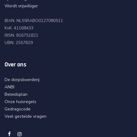
n
Wordt vrijwilliger
z
e
IBAN: NL55RABO0127080511
n
i
KvK: 41168433
e
RISN: 816751821
u
UBN: 2557829
w
s
b
r
Over ons
i
e
f
De dorpsboerderij
*
ANBI
Beleidsplan
Onze huisregels
Gedragscode
Veel gestelde vragen