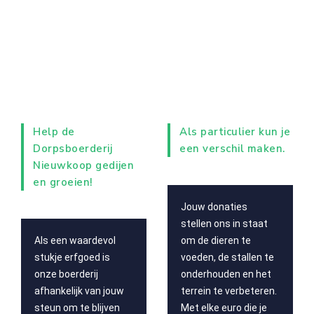
Help de
Als particulier kun je
Dorpsboerderij
een verschil maken.
Nieuwkoop gedijen
en groeien!
Jouw donaties
stellen ons in staat
Als een waardevol
om de dieren te
stukje erfgoed is
voeden, de stallen te
onze boerderij
onderhouden en het
afhankelijk van jouw
terrein te verbeteren.
steun om te blijven
Met elke euro die je