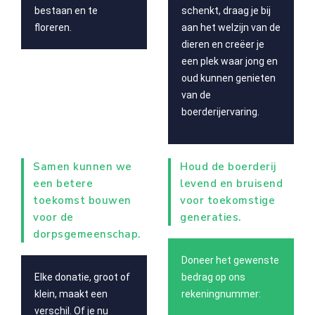
bestaan en te
schenkt, draag je bij
floreren.
aan het welzijn van de
dieren en creëer je
een plek waar jong en
oud kunnen genieten
van de
boerderijervaring.
Samen kunnen we
Houd de boerderij
een betere
levend en bruisend
toekomst bouwen
voor toekomstige
voor de
generaties.
dorpsgemeenschap.
Doneer het gewenste
Elke donatie, groot of
bedrag op ons
klein, maakt een
rekeningnummer:
verschil. Of je nu